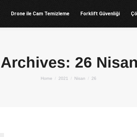
Drone ile Cam Temizleme
Forklift Güvenliği
Çö
 Archives:
26 Nisa
You are here:
Home
2021
Nisan
26